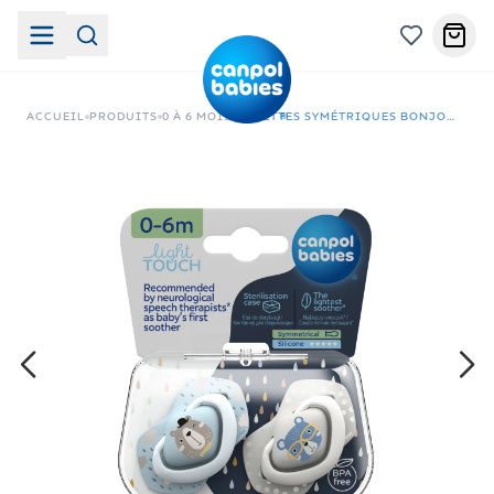
ACCUEIL
PRODUITS
0 À 6 MOIS
SUCETTES SYMÉTRIQUES BONJOUR PARIS BLEU 2 PCS 0-6 M -22/647_BLU