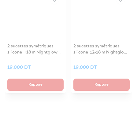
2 sucettes symétriques
2 sucettes symétriques
silicone +18 m Nightglow
silicone 12-18 m Nightglow
bleu-34/944_blu
rose-34/943_pin
19.000
DT
19.000
DT
Rupture
Rupture