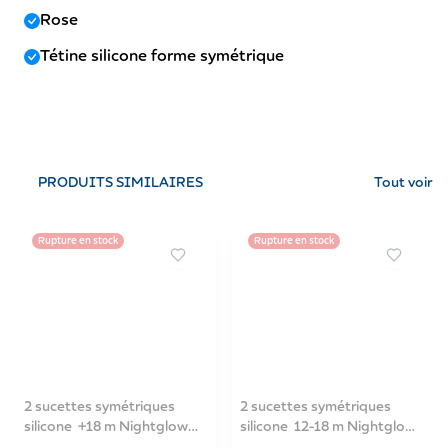
Rose
Tétine silicone forme symétrique
PRODUITS SIMILAIRES
Tout voir
Rupture en stock
Rupture en stock
2 sucettes symétriques
2 sucettes symétriques
silicone +18 m Nightglow
silicone 12-18 m Nightglow
bleu-34/944_blu
rose-34/943_pin