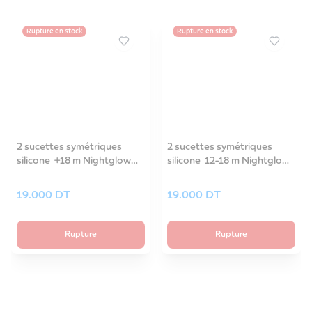
Rupture en stock
Rupture en stock
2 sucettes symétriques
2 sucettes symétriques
silicone +18 m Nightglow
silicone 12-18 m Nightglow
bleu-34/944_blu
rose-34/943_pin
19.000
DT
19.000
DT
Rupture
Rupture