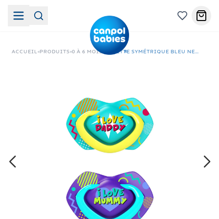
ACCUEIL
PRODUITS
0 À 6 MOIS
SUCETTE SYMÉTRIQUE BLEU NEON LOVE 2 PCS 0-6MOIS-22/652_BLU