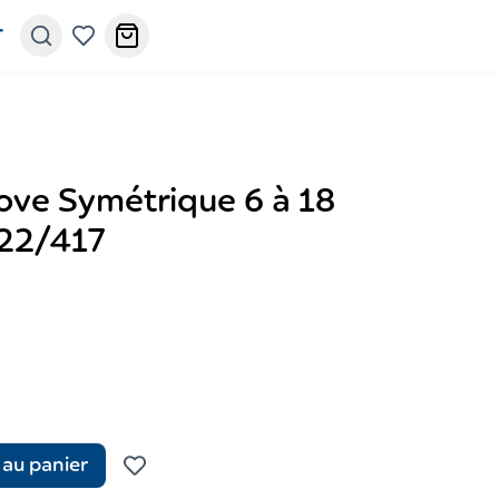
r
ove Symétrique 6 à 18
 22/417
 au panier