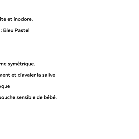
ité et inodore.
: Bleu Pastel
rme symétrique.
ent et d'avaler la salive
coque
a bouche sensible de bébé.