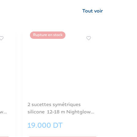
Tout voir
Rupture en stock
2 sucettes symétriques
ow
silicone 12-18 m Nightglow
bleu-34/943_blu
19.000
DT