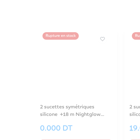
Rupture en stock
Ru
2 sucettes symétriques
2 su
silicone +18 m Nightglow
sili
rose-34/944_pin
bleu
0.000
DT
19