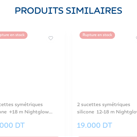
PRODUITS SIMILAIRES
pture en stock
Rupture en stock
cettes symétriques
2 sucettes symétriques
cone +18 m Nightglow
silicone 12-18 m Nightgl
-34/944_blu
rose-34/943_pin
.000
DT
19.000
DT