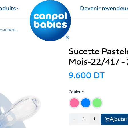
oduits
Devenir revendeu
SUCETTE PASTELOVE SYMÉTRIQUE 6 À 18 MOIS-22/417 - 22/417
Sucette Pastel
Mois-22/417 -
9.600 DT
Couleur
:
Ajouter
-
+