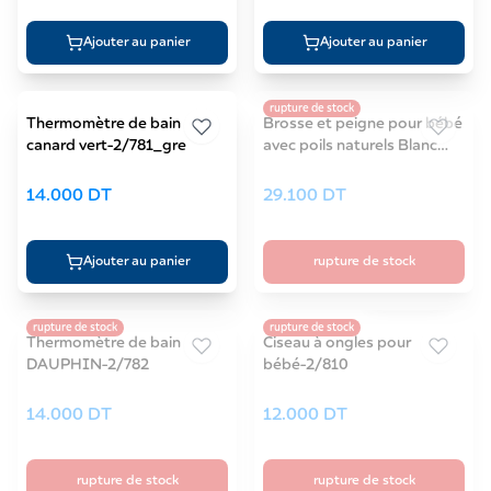
Ajouter au panier
Ajouter au panier
rupture de stock
Thermomètre de bain
Brosse et peigne pour bébé
canard vert-2/781_gre
avec poils naturels Blanc
NEWBORN-7/406 blanc
14.000
DT
29.100
DT
Ajouter au panier
rupture de stock
Rose
✓
rupture de stock
rupture de stock
Thermomètre de bain
Ciseau à ongles pour
DAUPHIN-2/782
bébé-2/810
14.000
DT
12.000
DT
rupture de stock
rupture de stock