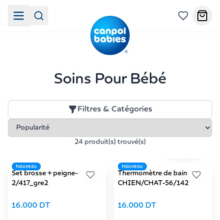
Soins Pour Bébé
Filtres & Catégories
24 produit(s) trouvé(s)
Gris
✓
Nouveau
Nouveau
Set brosse + peigne-
Thermomètre de bain
2/417_gre2
CHIEN/CHAT-56/142
16.000
DT
16.000
DT